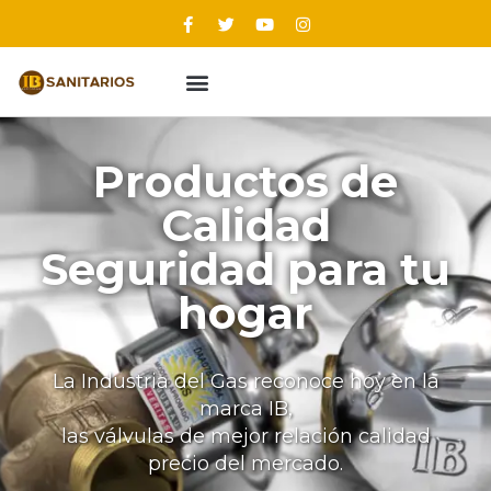
Productos de
Calidad
Seguridad para tu
hogar
La Industria del Gas reconoce hoy en la
marca IB,
las válvulas de mejor relación calidad
precio del mercado.