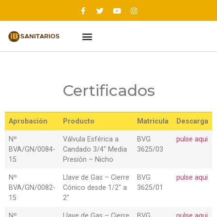
Certificados
Aprobación
Producto
Matricula
Descarga
Nº
Válvula Esférica a
BVG
pulse aqui
BVA/GN/0084-
Candado 3/4″ Media
3625/03
15
Presión – Nicho
Nº
Llave de Gas – Cierre
BVG
pulse aqui
BVA/GN/0082-
Cónico desde 1/2″ a
3625/01
15
2″
Nº
Llave de Gas – Cierre
BVG
pulse aqui